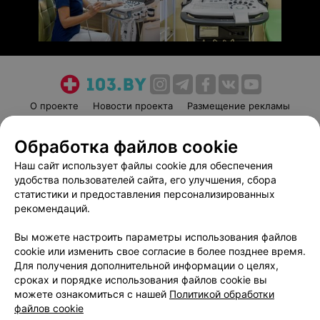
О проекте
Новости проекта
Размещение рекламы
Медицинский маркетинг
Публичный договор
Обработка файлов cookie
Пользовательское соглашение
Способы оплаты
Наш сайт использует файлы cookie для обеспечения
Вакансии
Партнеры
удобства пользователей сайта, его улучшения, сбора
Написать руководителю 103.by
статистики и предоставления персонализированных
Написать в поддержку
рекомендаций.
Персональные настройки cookie
Вы можете настроить параметры использования файлов
Обработка персональных данных
cookie или изменить свое согласие в более позднее время.
Для получения дополнительной информации о целях,
сроках и порядке использования файлов cookie вы
можете ознакомиться с нашей
Политикой обработки
файлов cookie